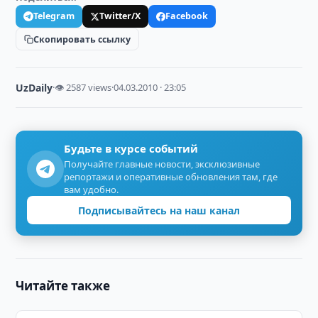
Telegram
Twitter/X
Facebook
Скопировать ссылку
UzDaily
·
👁 2587 views
·
04.03.2010 · 23:05
Будьте в курсе событий
Получайте главные новости, эксклюзивные
репортажи и оперативные обновления там, где
вам удобно.
Подписывайтесь на наш канал
Читайте также