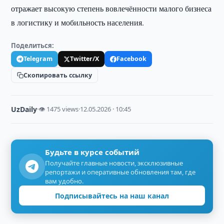
отражает высокую степень вовлечённости малого бизнеса
в логистику и мобильность населения.
Поделиться:
Telegram
Twitter/X
Facebook
Скопировать ссылку
UzDaily
·
👁 1475 views
·
12.05.2026 · 10:45
Будьте в курсе событий
Получайте главные новости, эксклюзивные
репортажи и оперативные обновления там, где
вам удобно.
Подписывайтесь на наш канал