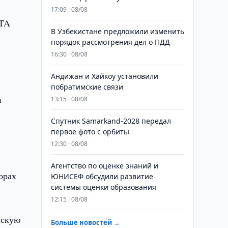
17:09 · 08/08
ITA
В Узбекистане предложили изменить
порядок рассмотрения дел о ПДД
16:30 · 08/08
Андижан и Хайкоу установили
побратимские связи
и
13:15 · 08/08
Спутник Samarkand-2028 передал
первое фото с орбиты
12:30 · 08/08
Агентство по оценке знаний и
орах
ЮНИСЕФ обсудили развитие
системы оценки образования
12:15 · 08/08
нскую
Больше новостей →