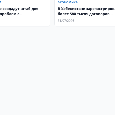
А
ЭКОНОМИКА
е создадут штаб для
В Узбекистане зарегистриро
проблем с
более 580 тысяч договоров
абжением
аренды
31/07/2026