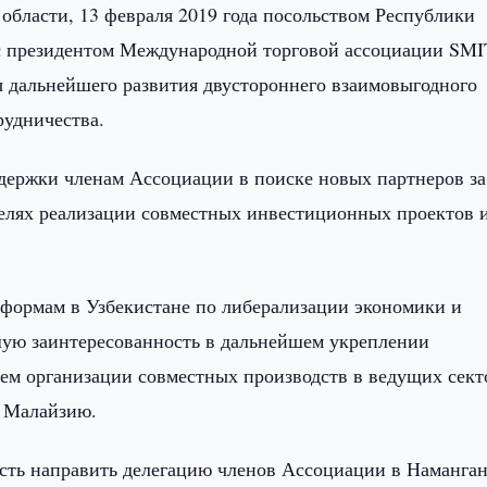
области, 13 февраля 2019 года посольством Республики
с президентом Международной торговой ассоциации SM
 дальнейшего развития двустороннего взаимовыгодного
рудничества.
держки членам Ассоциации в поиске новых партнеров за
целях реализации совместных инвестиционных проектов 
формам в Узбекистане по либерализации экономики и
шую заинтересованность в дальнейшем укреплении
тем организации совместных производств в ведущих сект
в Малайзию.
ость направить делегацию членов Ассоциации в Наманга