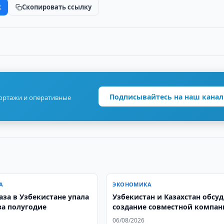
k
Скопировать ссылку
Подписывайтесь на наш канал
портажи и оперативные
А
ЭКОНОМИКА
аза в Узбекистане упала
Узбекистан и Казахстан обсу
за полугодие
создание совместной компа
по проверке добросовестнос
06/08/2026