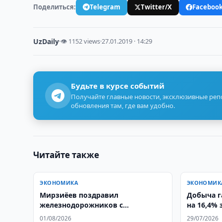
Поделиться:
Telegram
Twitter/X
Faceboo
UzDaily
·
👁 1152 views
·
27.01.2019 · 14:29
Будьте в курсе событий
Получайте главные новости, эксклюзивные ре
обновления там, где вам удобно.
Читайте также
ЭКОНОМИКА
ЭКОНОМИК
Мирзиёев поздравил
Добыча г
железнодорожников с
на 16,4% 
профессиональным праздником
01/08/2026
29/07/2026