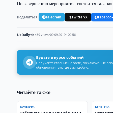
По завершению мероприятия, состоится гала-ко
Поделиться:
Telegram
Twitter/X
Faceboo
UzDaily
·
👁 469 views
·
09.09.2019 · 09:56
Будьте в курсе событий
Получайте главные новости, эксклюзивные ре
обновления там, где вам удобно.
Читайте также
КУЛЬТУРА
КУЛЬТУРА
Узбекистан и ЮНЕСКО обсудили
Народная