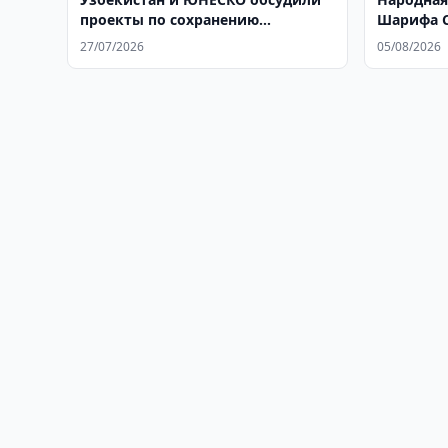
проекты по сохранению
Шарифа С
культурного наследия
75-м год
27/07/2026
05/08/2026