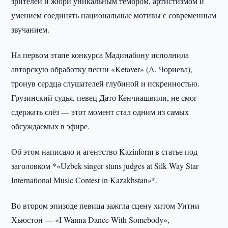
зрителей и жюри уникальным тембром, артистизмом и
умением соединять национальные мотивы с современным
звучанием.
На первом этапе конкурса Мадинабону исполнила
авторскую обработку песни «Ketaver» (А. Чориева),
тронув сердца слушателей глубиной и искренностью.
Грузинский судья, певец Дато Кенчиашвили, не смог
сдержать слёз — этот момент стал одним из самых
обсуждаемых в эфире.
Об этом написало и агентство Kazinform в статье под
заголовком *«Uzbek singer stuns judges at Silk Way Star
International Music Contest in Kazakhstan»*.
Во втором эпизоде певица зажгла сцену хитом Уитни
Хьюстон — «I Wanna Dance With Somebody»,