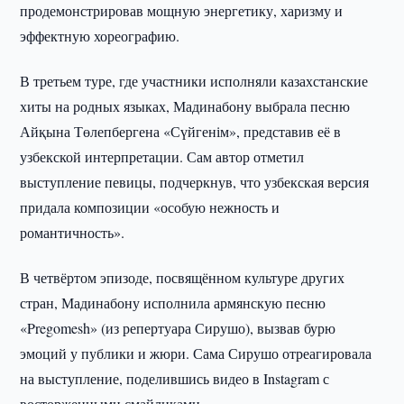
продемонстрировав мощную энергетику, харизму и
эффектную хореографию.
В третьем туре, где участники исполняли казахстанские
хиты на родных языках, Мадинабону выбрала песню
Айқына Төлепбергена «Сүйгенім», представив её в
узбекской интерпретации. Сам автор отметил
выступление певицы, подчеркнув, что узбекская версия
придала композиции «особую нежность и
романтичность».
В четвёртом эпизоде, посвящённом культуре других
стран, Мадинабону исполнила армянскую песню
«Pregomesh» (из репертуара Сирушо), вызвав бурю
эмоций у публики и жюри. Сама Сирушо отреагировала
на выступление, поделившись видео в Instagram с
восторженными смайликами.