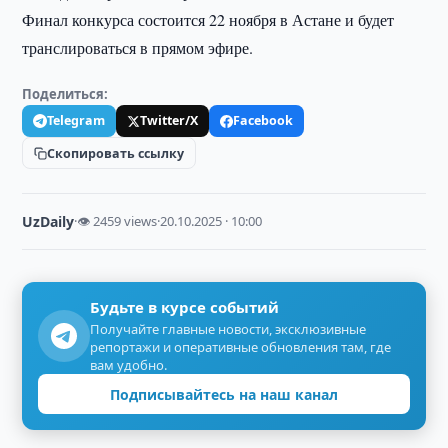
Финал конкурса состоится 22 ноября в Астане и будет
транслироваться в прямом эфире.
Поделиться:
Telegram
Twitter/X
Facebook
Скопировать ссылку
UzDaily
·
👁 2459 views
·
20.10.2025 · 10:00
Будьте в курсе событий
Получайте главные новости, эксклюзивные
репортажи и оперативные обновления там, где
вам удобно.
Подписывайтесь на наш канал