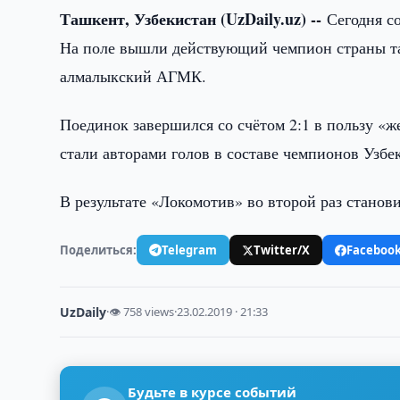
Ташкент, Узбекистан (UzDaily.uz) --
Сегодня с
На поле вышли действующий чемпион страны та
алмалыкский АГМК.
Поединок завершился со счётом 2:1 в пользу «
стали авторами голов в составе чемпионов Узб
В результате «Локомотив» во второй раз станов
Поделиться:
Telegram
Twitter/X
Faceboo
UzDaily
·
👁 758 views
·
23.02.2019 · 21:33
Будьте в курсе событий