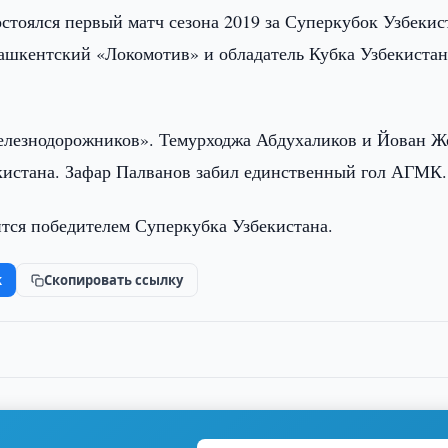
остоялся первый матч сезона 2019 за Суперкубок Узбекис
шкентский «Локомотив» и обладатель Кубка Узбекистан
железнодорожников». Темурходжа Абдухаликов и Йован 
екистана. Зафар Палванов забил единственный гол АГМК.
ится победителем Суперкубка Узбекистана.
k
Скопировать ссылку