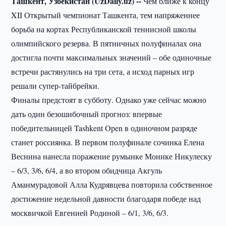
Ташкент, Узбекистан (UzDaily.uz) --
Чем ближе к концу
XII Открытый чемпионат Ташкента, тем напряженнее
борьба на кортах Республиканской теннисной школы
олимпийского резерва. В пятничных полуфиналах она
достигла почти максимальных значений – обе одиночные
встречи растянулись на три сета, а исход парных игр
решали супер-тайбрейки.
Финалы предстоят в субботу. Однако уже сейчас можно
дать один безошибочный прогноз: впервые
победительницей Tashkent Open в одиночном разряде
станет россиянка. В первом полуфинале сочинка Елена
Веснина нанесла поражение румынке Монике Никулеску
– 6/3, 3/6, 6/4, а во втором обидчица Акгуль
Аманмурадовой Алла Кудрявцева повторила собственное
достижение недельной давности благодаря победе над
москвичкой Евгенией Родиной – 6/1, 3/6, 6/3.