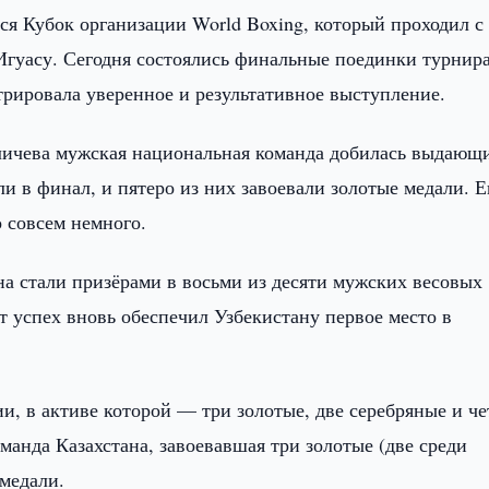
ся Кубок организации World Boxing, который проходил с
-Игуасу. Сегодня состоялись финальные поединки турнира
трировала уверенное и результативное выступление.
иличева мужская национальная команда добилась выдающ
ли в финал, и пятеро из них завоевали золотые медали. 
 совсем немного.
на стали призёрами в восьми из десяти мужских весовых
от успех вновь обеспечил Узбекистану первое место в
и, в активе которой — три золотые, две серебряные и ч
манда Казахстана, завоевавшая три золотые (две среди
медали.