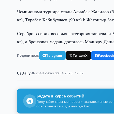
Чемпионами турнира стали Асилбек Жалилов (50
кг), Турабек Хабибуллаев (90 кг) b Жахонгир Зак
Серебро в своих весовых категориях завоевали
кг), а бронзовая медаль досталась Мадияру Дания
Поделиться:
Telegram
Twitter/X
Faceboo
UzDaily
·
👁 2548 views
·
06.04.2025 · 12:59
Будьте в курсе событий
Получайте главные новости, эксклюзивные ре
обновления там, где вам удобно.