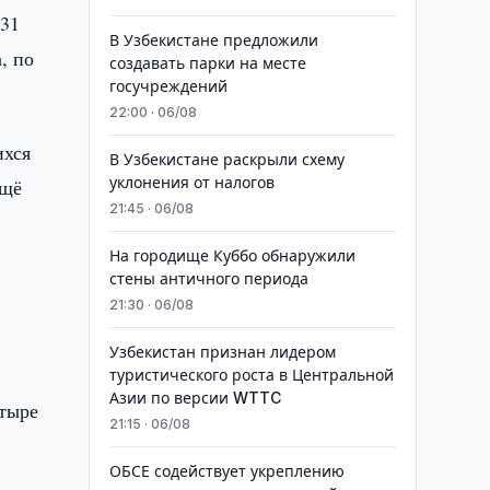
 31
В Узбекистане предложили
, по
создавать парки на месте
госучреждений
22:00 · 06/08
ихся
В Узбекистане раскрыли схему
уклонения от налогов
Ещё
21:45 · 06/08
На городище Куббо обнаружили
стены античного периода
21:30 · 06/08
Узбекистан признан лидером
туристического роста в Центральной
Азии по версии WTTC
етыре
21:15 · 06/08
ОБСЕ содействует укреплению