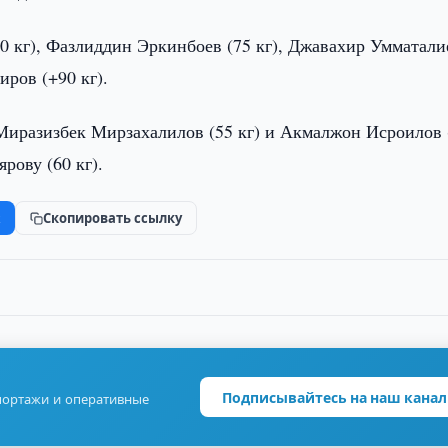
 кг), Фазлиддин Эркинбоев (75 кг), Джавахир Умматали
иров (+90 кг).
 Миразизбек Мирзахалилов (55 кг) и Акмалжон Исроилов 
рову (60 кг).
k
Скопировать ссылку
Подписывайтесь на наш канал
портажи и оперативные