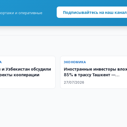
Подписывайтесь на наш канал
портажи и оперативные
А
ЭКОНОМИКА
н и Узбекистан обсудили
Иностранные инвесторы вло
оекты кооперации
85% в трассу Ташкент —
Самарканд
6
27/07/2026