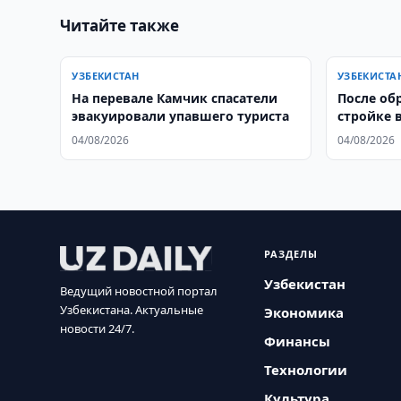
Читайте также
УЗБЕКИСТАН
УЗБЕКИСТА
На перевале Камчик спасатели
После об
эвакуировали упавшего туриста
стройке 
уголовно
04/08/2026
04/08/2026
РАЗДЕЛЫ
Узбекистан
Ведущий новостной портал
Узбекистана. Актуальные
Экономика
новости 24/7.
Финансы
Технологии
Культура