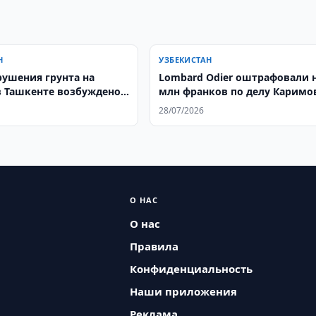
Н
УЗБЕКИСТАН
рушения грунта на
Lombard Odier оштрафовали н
в Ташкенте возбуждено
млн франков по делу Каримо
е дело
28/07/2026
О НАС
О нас
Правила
Конфиденциальность
Наши приложения
Реклама