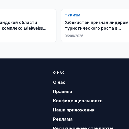
ТУРИЗМ
андской области
Узбекистан признан лидером
 комплекс Edelweiss
туристического роста в
SPA
Центральной Азии по версии
06/08/2026
WTTC
О НАС
О нас
Правила
Конфиденциальность
Наши приложения
Реклама
Редакционные стандарты