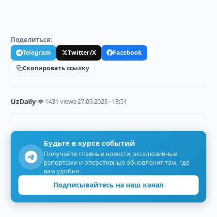
Поделиться:
Telegram
Twitter/X
Facebook
Скопировать ссылку
UzDaily
·
👁 1431 views
·
27.09.2023 · 13:51
Будьте в курсе событий
Получайте главные новости, эксклюзивные
репортажи и оперативные обновления там, где
вам удобно.
Подписывайтесь на наш канал