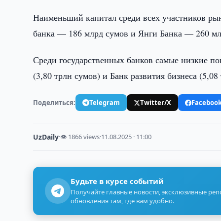
Наименьший капитал среди всех участников рын
банка — 186 млрд сумов и Янги Банка — 260 м
Среди государственных банков самые низкие пок
(3,80 трлн сумов) и Банк развития бизнеса (5,08
Поделиться:
Telegram
Twitter/X
Faceboo
UzDaily
·
👁 1866 views
·
11.08.2025 · 11:00
Будьте в курсе событий
Получайте главные новости, эксклюзивные ре
обновления там, где вам удобно.