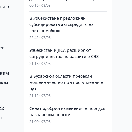
нков
00:16 · 08/08
В Узбекистане предложили
субсидировать автокредиты на
электромобили
22:45 · 07/08
от
Узбекистан и JICA расширяют
сотрудничество по развитию СЭЗ
21:18 · 07/08
 ним
В Бухарской области пресекли
акже
мошенничество при поступлении в
вуз
21:15 · 07/08
ank —
Сенат одобрил изменения в порядок
назначения пенсий
и
21:00 · 07/08