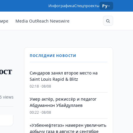
Инфографика
Спецпроекты
Ру
мире
Media OutReach Newswire
ПОСЛЕДНИЕ НОВОСТИ
ост
Синдаров занял второе место на
Saint Louis Rapid & Blitz
02:18 · 08/08
6 views
Умер актёр, режиссёр и педагог
Абдуманнон Убайдуллаев
00:22 · 08/08
«Узбекнефтегаз» намерен увеличить
добычу газа в августе и сентябре