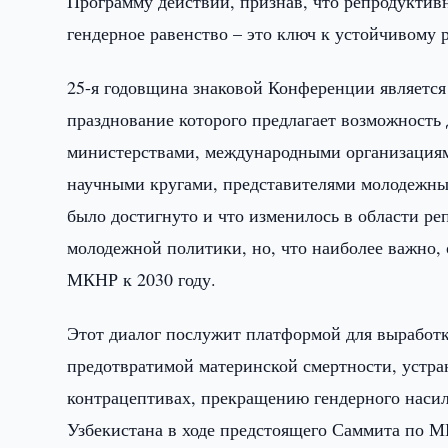
Программу действий, признав, что репродуктив
гендерное равенство – это ключ к устойчивому 
25-я годовщина знаковой Конференции является 
празднование которого предлагает возможност
министерствами, международными организациям
научными кругами, представителями молодежных
было достигнуто и что изменилось в области ре
молодежной политики, но, что наиболее важно
МКНР к 2030 году.
Этот диалог послужит платформой для выработ
предотвратимой материнской смертности, устр
контрацептивах, прекращению гендерного насил
Узбекистана в ходе предстоящего Саммита по М