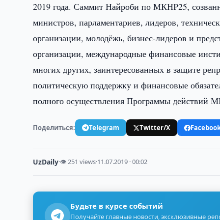
2019 года. Саммит Найроби по МКНР25, созванны
министров, парламентариев, лидеров, техническ
организации, молодёжь, бизнес-лидеров и пред
организации, международные финансовые инсти
многих других, заинтересованных в защите реп
политическую поддержку и финансовые обязател
полного осуществления Программы действий 
Поделиться:
Telegram
Twitter/X
Faceboo
UzDaily
·
👁 251 views
·
11.07.2019 · 00:02
Будьте в курсе событий
Получайте главные новости, эксклюзивные ре