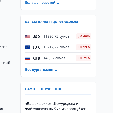
и
Больше новостей →
КУРСЫ ВАЛЮТ (ЦБ, 06.08.2026)
USD
11886,72 сумов
↓ 0.46%
 что
EUR
13717,27 сумов
↓ 0.19%
RUB
146,37 сумов
↓ 0.71%
ствий
Все курсы валют →
САМОЕ ПОПУЛЯРНОЕ
«Башакшехир» Шомуродова и
ря
Файзуллаева выбыл из еврокубков