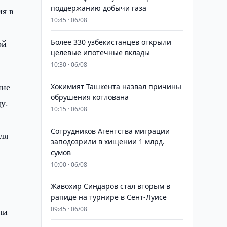
поддержанию добычи газа
ия в
10:45 · 06/08
ой
Более 330 узбекистанцев открыли
целевые ипотечные вклады
10:30 · 06/08
ине
Хокимият Ташкента назвал причины
обрушения котлована
у.
10:15 · 06/08
Сотрудников Агентства миграции
ля
заподозрили в хищении 1 млрд.
сумов
10:00 · 06/08
Жавохир Синдаров стал вторым в
рапиде на турнире в Сент-Луисе
09:45 · 06/08
ли