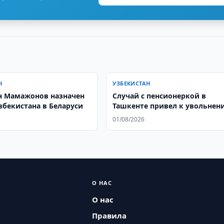
Н
УЗБЕКИСТАН
 Мамажонов назначен
Случай с пенсионеркой в
збекистана в Беларуси
Ташкенте привел к увольнен
и уголовному делу
01/08/2026
О НАС
О нас
Правила