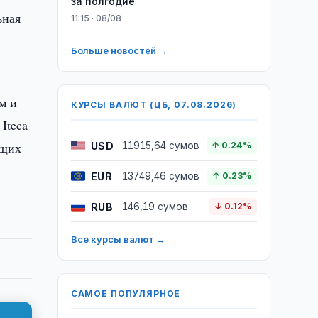
за полгодие
ьная
11:15 · 08/08
Больше новостей →
м и
КУРСЫ ВАЛЮТ (ЦБ, 07.08.2026)
Iteca
ющих
USD
11915,64 сумов
↑ 0.24%
EUR
13749,46 сумов
↑ 0.23%
RUB
146,19 сумов
↓ 0.12%
Все курсы валют →
САМОЕ ПОПУЛЯРНОЕ