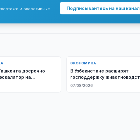
Подписывайтесь на наш канал
епортажи и оперативные
КА
ЭКОНОМИКА
Ташкента досрочно
В Узбекистане расширят
эскалатор на
господдержку животноводст
ре»
6
07/08/2026