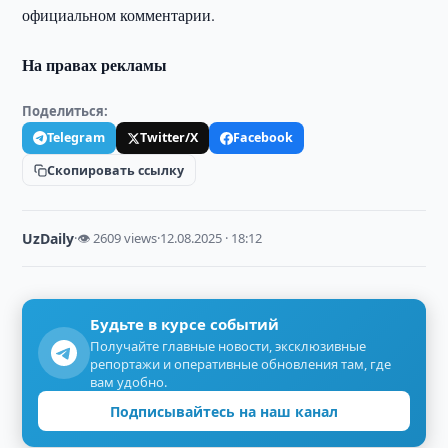
официальном комментарии.
На правах рекламы
Поделиться:
Telegram
Twitter/X
Facebook
Скопировать ссылку
UzDaily
·
👁 2609 views
·
12.08.2025 · 18:12
Будьте в курсе событий
Получайте главные новости, эксклюзивные
репортажи и оперативные обновления там, где
вам удобно.
Подписывайтесь на наш канал