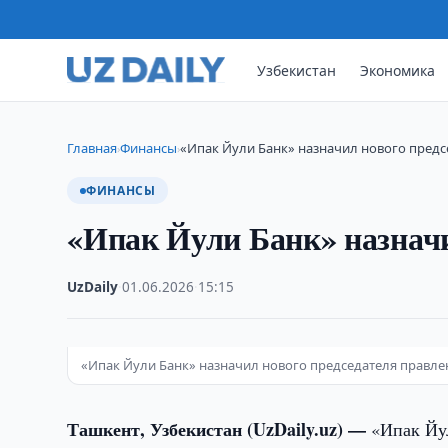
Узбекистан
Экономика
Главная
Финансы
«Ипак Йули Банк» назначил нового предс
›
›
ФИНАНСЫ
«Ипак Йули Банк» назначи
UzDaily
·
01.06.2026
·
15:15
«Ипак Йули Банк» назначил нового председателя правле
Ташкент, Узбекистан (UzDaily.uz) —
«Ипак Йул