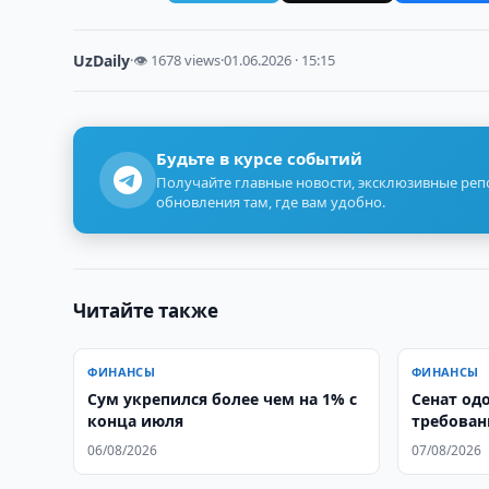
UzDaily
·
👁 1678 views
·
01.06.2026 · 15:15
Будьте в курсе событий
Получайте главные новости, эксклюзивные ре
обновления там, где вам удобно.
Читайте также
ФИНАНСЫ
ФИНАНСЫ
Сум укрепился более чем на 1% с
Сенат од
конца июля
требован
финансов
06/08/2026
07/08/2026