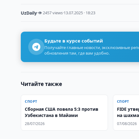
UzDaily
·
👁 2457 views
·
13.07.2025 · 18:23
Будьте в курсе событий
Получайте главные новости, эксклюзивные ре
обновления там, где вам удобно.
Читайте также
СПОРТ
СПОРТ
Сборная США повела 5:3 против
FIDE утв
Узбекистана в Майами
на шахма
Самаркан
28/07/2026
07/08/2026