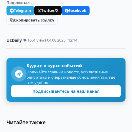
Поделиться:
Telegram
Twitter/X
Facebook
Скопировать ссылку
UzDaily
·
👁 1651 views
·
04.08.2025 · 12:14
Будьте в курсе событий
Получайте главные новости, эксклюзивные
репортажи и оперативные обновления там, где
вам удобно.
Подписывайтесь на наш канал
Читайте также