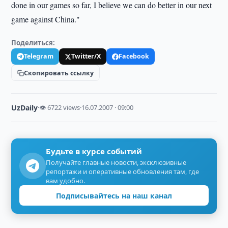
done in our games so far, I believe we can do better in our next
game against China."
Поделиться:
Telegram
Twitter/X
Facebook
Скопировать ссылку
UzDaily
·
👁 6722 views
·
16.07.2007 · 09:00
Будьте в курсе событий
Получайте главные новости, эксклюзивные
репортажи и оперативные обновления там, где
вам удобно.
Подписывайтесь на наш канал