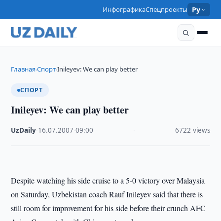
Инфографика
Спецпроекты
Ру
Главная
Спорт
Inileyev: We can play better
›
›
СПОРТ
Inileyev: We can play better
UzDaily
·
16.07.2007
·
09:00
·
6722 views
Despite watching his side cruise to a 5-0 victory over Malaysia
on Saturday, Uzbekistan coach Rauf Inileyev said that there is
still room for improvement for his side before their crunch AFC