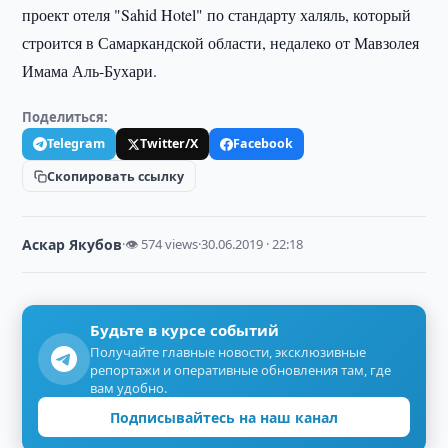
проект отеля "Sahid Hotel" по стандарту халяль, который
строится в Самаркандской области, недалеко от Мавзолея
Имама Аль-Бухари.
Поделиться:
Telegram
Twitter/X
Facebook
Скопировать ссылку
Аскар Якубов
·
👁 574 views
·
30.06.2019 · 22:18
Будьте в курсе событий
Получайте главные новости, эксклюзивные
репортажи и оперативные обновления там, где
вам удобно.
Подписывайтесь на наш канал