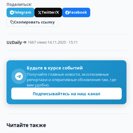
Поделиться:
Telegram
Twitter/X
Facebook
Скопировать ссылку
UzDaily
·
👁 1667 views
·
14.11.2025 · 15:11
Будьте в курсе событий
Получайте главные новости, эксклюзивные
репортажи и оперативные обновления там, где
вам удобно.
Подписывайтесь на наш канал
Читайте также