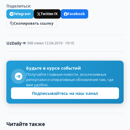
Поделиться:
Telegram
Twitter/X
Facebook
Скопировать ссылку
UzDaily
·
👁 308 views
·
12.04.2019 · 19:10
Будьте в курсе событий
Получайте главные новости, эксклюзивные
репортажи и оперативные обновления там, где
вам удобно.
Подписывайтесь на наш канал
Читайте также