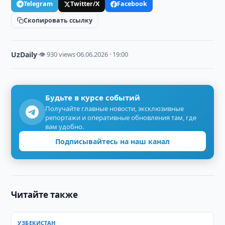
Telegram
Twitter/X
Facebook
Скопировать ссылку
UzDaily
·
👁 930 views
·
06.06.2026 · 19:00
Будьте в курсе событий
Получайте главные новости, эксклюзивные
репортажи и оперативные обновления там, где
вам удобно.
Подписывайтесь на наш канал
Читайте также
УЗБЕКИСТАН