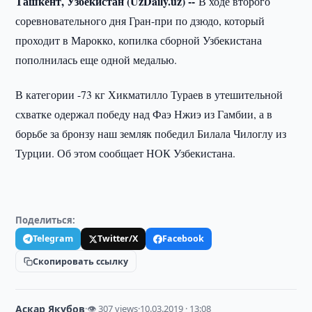
Ташкент, Узбекистан (UzDaily.uz) --
В ходе второго
соревновательного дня Гран-при по дзюдо, который
проходит в Марокко, копилка сборной Узбекистана
пополнилась еще одной медалью.
В категории -73 кг Хикматилло Тураев в утешительной
схватке одержал победу над Фаэ Нжиэ из Гамбии, а в
борьбе за бронзу наш земляк победил Билала Чилоглу из
Турции. Об этом сообщает НОК Узбекистана.
Поделиться:
Telegram
Twitter/X
Facebook
Скопировать ссылку
Аскар Якубов
·
👁 307 views
·
10.03.2019 · 13:08