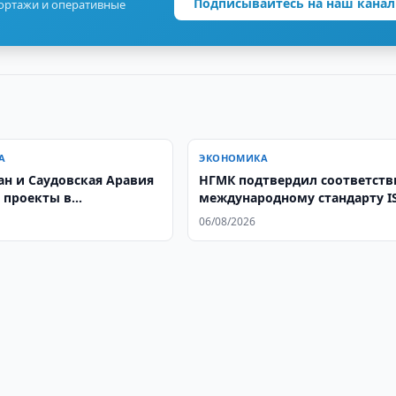
Подписывайтесь на наш канал
портажи и оперативные
А
ЭКОНОМИКА
ан и Саудовская Аравия
НГМК подтвердил соответств
 проекты в
международному стандарту I
втике
37301
06/08/2026