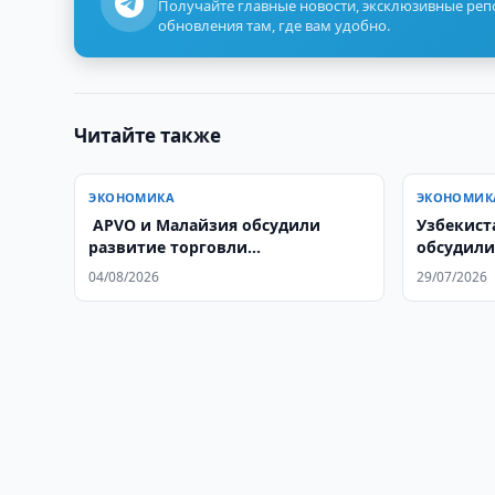
Получайте главные новости, эксклюзивные ре
обновления там, где вам удобно.
Читайте также
ЭКОНОМИКА
ЭКОНОМИК
​​​​​​​ APVO и Малайзия обсудили
Узбекист
развитие торговли
обсудили
растительными маслами
фармаце
04/08/2026
29/07/2026