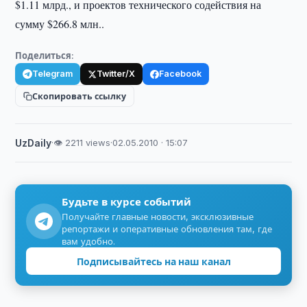
$1.11 млрд., и проектов технического содействия на
сумму $266.8 млн..
Поделиться:
Telegram
Twitter/X
Facebook
Скопировать ссылку
UzDaily
·
👁 2211 views
·
02.05.2010 · 15:07
Будьте в курсе событий
Получайте главные новости, эксклюзивные
репортажи и оперативные обновления там, где
вам удобно.
Подписывайтесь на наш канал