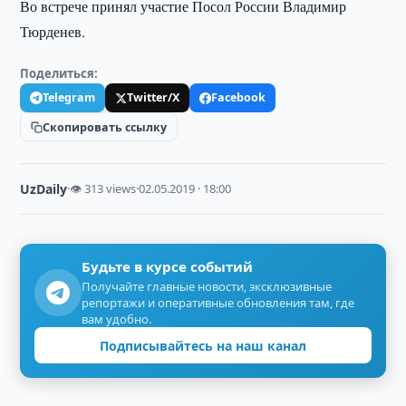
Во встрече принял участие Посол России Владимир
Тюрденев.
Поделиться:
Telegram
Twitter/X
Facebook
Скопировать ссылку
UzDaily
·
👁 313 views
·
02.05.2019 · 18:00
Будьте в курсе событий
Получайте главные новости, эксклюзивные
репортажи и оперативные обновления там, где
вам удобно.
Подписывайтесь на наш канал