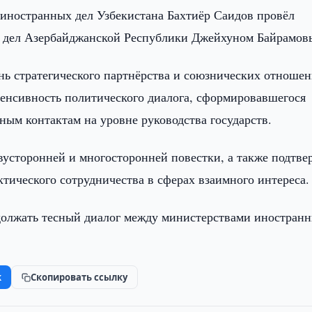
иностранных дел Узбекистана Бахтиёр Саидов провёл
х дел Азербайджанской Республики Джейхуном Байрамов
нь стратегического партнёрства и союзнических отноше
тенсивность политического диалога, сформировавшегося
ным контактам на уровне руководства государств.
усторонней и многосторонней повестки, а также подтве
тического сотрудничества в сферах взаимного интереса.
одолжать тесный диалог между министерствами иностран
k
Скопировать ссылку