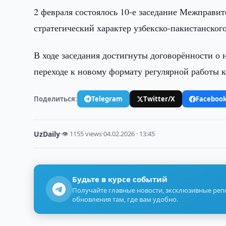
2 февраля состоялось 10-е заседание Межправи
стратегический характер узбекско-пакистанского
В ходе заседания достигнуты договорённости о 
переходе к новому формату регулярной работы 
Поделиться:
Telegram
Twitter/X
Faceboo
UzDaily
·
👁 1155 views
·
04.02.2026 · 13:45
Будьте в курсе событий
Получайте главные новости, эксклюзивные ре
обновления там, где вам удобно.