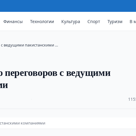
Финансы
Технологии
Культура
Спорт
Туризм
В 
 с ведущими пакистанскими …
 переговоров с ведущими
ми
·
115
истанскими компаниями