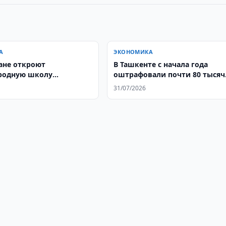
А
ЭКОНОМИКА
ане откроют
В Ташкенте с начала года
родную школу
оштрафовали почти 80 тысяч
ов
безбилетных пассажиров
31/07/2026