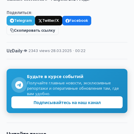
Поделиться:
Telegram
Twitter/X
Facebook
Скопировать ссылку
UzDaily
·
👁 2343 views
·
28.03.2025 · 00:22
Будьте в курсе событий
Получайте главные новости, эксклюзивные
репортажи и оперативные обновления там, где
вам удобно.
Подписывайтесь на наш канал