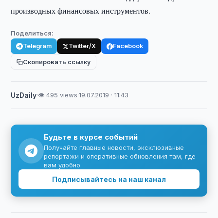
производных финансовых инструментов.
Поделиться:
Telegram
Twitter/X
Facebook
Скопировать ссылку
UzDaily
·
👁 495 views
·
19.07.2019 · 11:43
Будьте в курсе событий
Получайте главные новости, эксклюзивные
репортажи и оперативные обновления там, где
вам удобно.
Подписывайтесь на наш канал