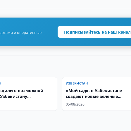
Подписывайтесь на наш канал
портажи и оперативные
Н
УЗБЕКИСТАН
бщили о возможной
«Мой сад»: в Узбекистане
 Узбекистану
создают новые зеленые
елей J-10CE
общественные пространства 
05/08/2026
инициативе жителей