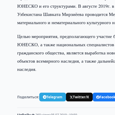
ЮНЕСКО и его структурами. В августе 2019г. 
Узбекистана Шавката Мирзиёева проводится М
материального и нематериального культурного н
Целью мероприятия, предполагающего участие б
ЮНЕСКО, а также национальных специалистов и
гражданского общества, является выработка нов
объектов всемирного наследия, а также дальне
наследия.
Поделиться:
Telegram
Twitter/X
Faceboo
UzDaily
·
👁 260 views
·
05.07.2019 · 19:59