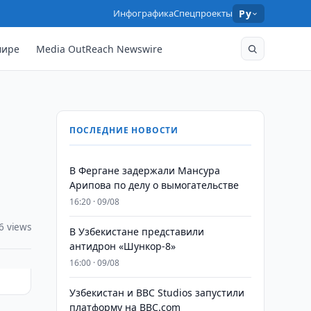
Инфографика
Спецпроекты
Ру
мире
Media OutReach Newswire
ПОСЛЕДНИЕ НОВОСТИ
В Фергане задержали Мансура
Арипова по делу о вымогательстве
16:20 · 09/08
6 views
В Узбекистане представили
антидрон «Шункор-8»
16:00 · 09/08
Узбекистан и BBC Studios запустили
платформу на BBC.com