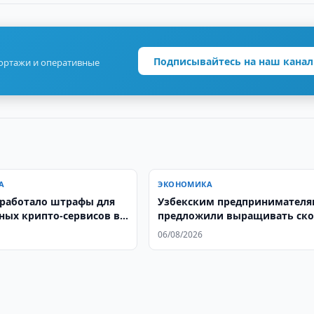
Подписывайтесь на наш канал
портажи и оперативные
А
ЭКОНОМИКА
работало штрафы для
Узбекским предпринимател
ных крипто-сервисов в
предложили выращивать ско
ане
Казахстане для последующег
06/08/2026
экспорта в Узбекистан