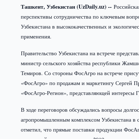
Ташкент, Узбекистан (UzDaily.uz) --
Российска
перспективы сотрудничества по ключевым вопро
Узбекистана в высококачественных и экологич
применения.
Правительство Узбекистана на встрече предста
министр сельского хозяйства республики Жамш
Темиров. Со стороны ФосАгро на встрече прису
«ФосАгро» по продажам и маркетингу Сергей П
«ФосАгро-Регион», представляющей интересы Г
В ходе переговоров обсуждались вопросы долго
агропромышленным комплексом Узбекистана в с
отметил, что прямые поставки продукции ФосАгр