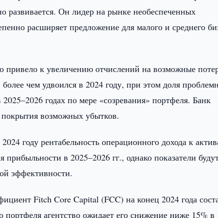
вно развивается. Он лидер на рынке необеспеченных
епенно расширяет предложение для малого и среднего би
то привело к увеличению отчислений на возможные поте
 более чем удвоился в 2024 году, при этом доля проблем
в 2025–2026 годах по мере «созревания» портфеля. Банк
я покрытия возможных убытков.
 2024 году рентабельность операционного дохода к актив
я прибыльности в 2025–2026 гг., однако показатели буду
ной эффективности.
ициент Fitch Core Capital (FCC) на конец 2024 года сост
го портфеля агентство ожидает его снижение ниже 15% в