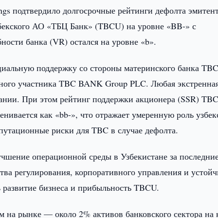
ings подтвердило долгосрочные рейтинги дефолта эмитен
бекского АО «ТБЦ Банк» (TBCU) на уровне «BB-» с
ости банка (VR) остался на уровне «b».
нциальную поддержку со стороны материнского банка TB
овного участника TBC BANK Group PLC. Любая экстренна
ании. При этом рейтинг поддержки акционера (SSR) TB
енивается как «bb-», что отражает умеренную роль узбек
епутационные риски для TBC в случае дефолта.
учшение операционной среды в Узбекистане за последни
тва регулирования, корпоративного управления и устойч
ь развитие бизнеса и прибыльность TBCU.
 на рынке — около 2% активов банковского сектора на 