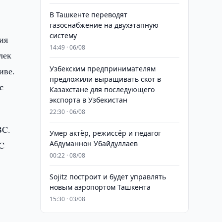
В Ташкенте переводят
газоснабжение на двухэтапную
систему
ия
14:49 · 06/08
лек
Узбекским предпринимателям
иве.
предложили выращивать скот в
с
Казахстане для последующего
экспорта в Узбекистан
22:30 · 06/08
BC.
Умер актёр, режиссёр и педагог
Абдуманнон Убайдуллаев
CC
00:22 · 08/08
Sojitz построит и будет управлять
новым аэропортом Ташкента
15:30 · 03/08