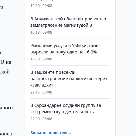
та
10:50 · 09/08
В Андижанской области произошло
землетрясение магнитудой 3
10:18 · 09/08
C
Рыночные услуги в Узбекистане
я
выросли за полугодие на 16,9%
10:00 · 09/08
CU на
ской
В Ташкенте пресекли
распространение наркотиков через
«закладки»
22:15 · 08/08
е
В Сурхандарье осудили группу за
ивого
экстремистскую деятельность
22:00 · 08/08
конец
Больше новостей →