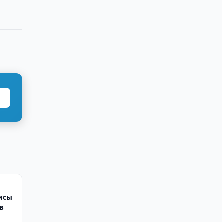
исы
в