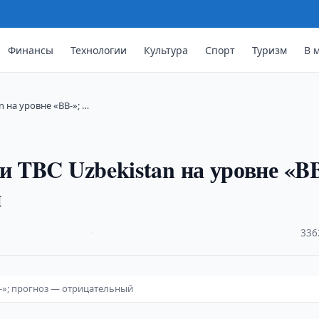
Финансы
Технологии
Культура
Спорт
Туризм
В 
n на уровне «BB-»; …
и TBC Uzbekistan на уровне «BB
й
·
336
B-»; прогноз — отрицательный