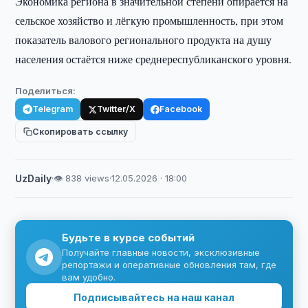
Экономика региона в значительной степени опирается на
сельское хозяйство и лёгкую промышленность, при этом
показатель валового регионального продукта на душу
населения остаётся ниже среднереспубликанского уровня.
Поделиться:
Telegram
Twitter/X
Facebook
Скопировать ссылку
UzDaily
·
👁 838 views
·
12.05.2026 · 18:00
Будьте в курсе событий
Получайте главные новости, эксклюзивные
репортажи и оперативные обновления там, где
вам удобно.
Подписывайтесь на наш канал