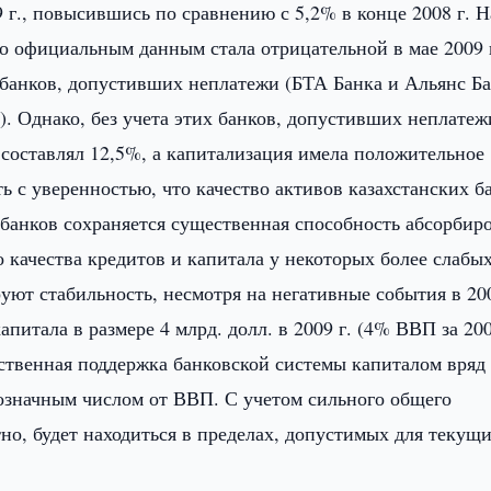
 г., повысившись по сравнению с 5,2% в конце 2008 г. Н
о официальным данным стала отрицательной в мае 2009 г
банков, допустивших неплатежи (БТА Банка и Альянс Ба
. Однако, без учета этих банков, допустивших неплатеж
 составлял 12,5%, а капитализация имела положительное
ь с уверенностью, что качество активов казахстанских б
у банков сохраняется существенная способность абсорбир
 качества кредитов и капитала у некоторых более слабы
ют стабильность, несмотря на негативные события в 200
питала в размере 4 млрд. долл. в 2009 г. (4% ВВП за 2009
рственная поддержка банковской системы капиталом вряд
значным числом от ВВП. С учетом сильного общего
тно, будет находиться в пределах, допустимых для текущ