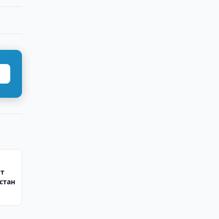
рт
стан