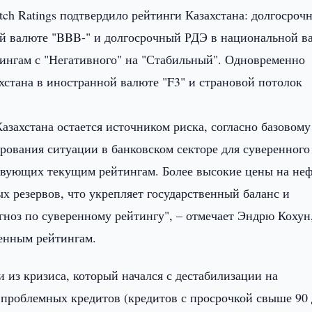
tch Ratings подтвердило рейтинги Казахстана: долгосроч
ой валюте "BBB-" и долгосрочный РДЭ в национальной в
тингам с "Негативного" на "Стабильный". Одновременно
хстана в иностранной валюте "F3" и страновой потолок
азахстана остается источником риска, согласно базовому
рования ситуации в банковском секторе для суверенного
ствующих текущим рейтингам. Более высокие цены на неф
х резервов, что укрепляет государственный баланс и
ноз по суверенному рейтингу", – отмечает Эндрю Кохун
ренным рейтингам.
 из кризиса, который начался с дестабилизации на
 проблемных кредитов (кредитов с просрочкой свыше 90 