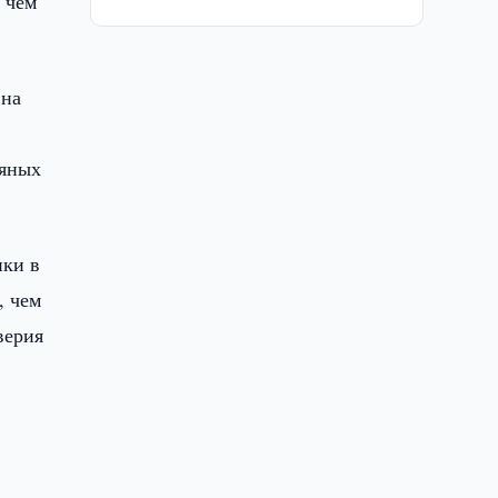
е чем
 на
тяных
ики в
, чем
верия