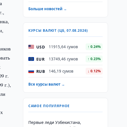
а
Больше новостей →
.,
нка,
и,
КУРСЫ ВАЛЮТ (ЦБ, 07.08.2026)
USD
11915,64 сумов
↑ 0.24%
анков
овать
EUR
13749,46 сумов
↑ 0.23%
х
RUB
146,19 сумов
↓ 0.12%
9 г.
 г.),
Все курсы валют →
 ли
САМОЕ ПОПУЛЯРНОЕ
их
Первые леди Узбекистана,