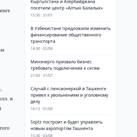
Кыргызстана и Азербайджана
посетили центр «Алтын Балалык»
енге
15:30 · 31/07
В Узбекистане предложили изменить
финансирование общественного
транспорта
вы
14:30 · 02/08
Минэнерго призвало бизнес
требовать подключение к сетям
21:00 · 31/07
,
Случай с пенсионеркой в Ташкенте
привел к увольнениям и уголовному
лл. в
делу
)
16:15 · 01/08
Sojitz построит и будет управлять
того
новым аэропортом Ташкента
15:30 · 03/08