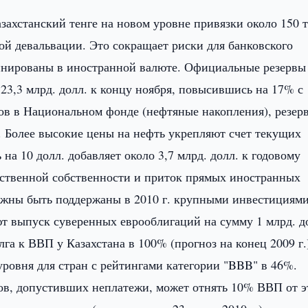
ахстанский тенге на новом уровне привязки около 150 т
й девальвации. Это сокращает риски для банковского
минированы в иностранной валюте. Официальные резервы
 23,3 млрд. долл. к концу ноября, повысившись на 17% с
вов в Национальном фонде (нефтяные накопления), резер
. Более высокие цены на нефть укрепляют счет текущих
на 10 долл. добавляет около 3,7 млрд. долл. к годовому
рственной собственности и приток прямых иностранных
лжны быть поддержаны в 2010 г. крупными инвестициями
т выпуск суверенных еврооблигаций на сумму 1 млрд. до
га к ВВП у Казахстана в 100% (прогноз на конец 2009 г.
уровня для стран с рейтингами категории "BBB" в 46%.
ов, допустивших неплатежи, может отнять 10% ВВП от э