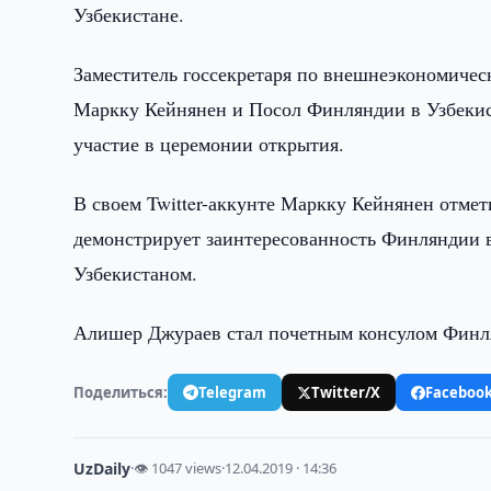
Узбекистане.
Заместитель госсекретаря по внешнеэкономиче
Маркку Кейнянен и Посол Финляндии в Узбекис
участие в церемонии открытия.
В своем Twitter-аккунте Маркку Кейнянен отмет
демонстрирует заинтересованность Финляндии в
Узбекистаном.
Алишер Джураев стал почетным консулом Финля
Поделиться:
Telegram
Twitter/X
Faceboo
UzDaily
·
👁 1047 views
·
12.04.2019 · 14:36