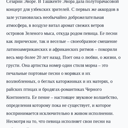
Сезарии Эворе. В Ташкенте Эвора дала полуторачасовой
концерт для узбекских зрителей. С первых же аккордов в
зале установилась необычайно доброжелательная
атмосфера, в воздухе витал аромат свежих ветров
островов Зеленого мыса, откуда родом певица. Ее песни
как лирические, так и веселые – своеобразное смешение
латиноамериканских и африканских ритмов – покорили
весь мир более 20 лет назад. Поет она о любви, о жизни, о
грусти. Она артистка номер один стиля морна – это
печальные портовые песни о моряках и их
возлюбленных, о беглых каторжниках и их матерях, о
райских птицах и бродягах-романтиках Черного
Континента. Ее пение – настоящее звуковое волшебство,
определения которому пока не существует, и которое
воспринимается исключительно в живом исполнении.
Несмотря на то, что певица исполняет свои песни на