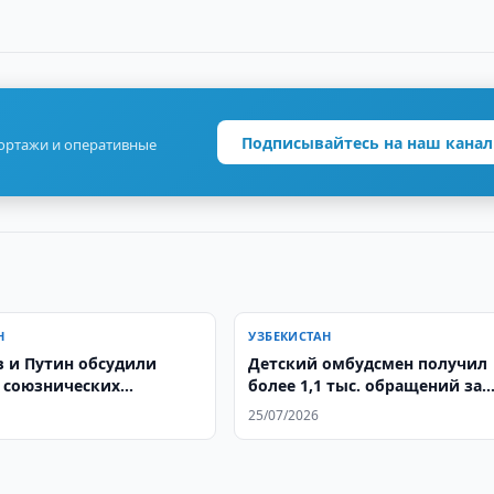
Подписывайтесь на наш канал
портажи и оперативные
Н
УЗБЕКИСТАН
 и Путин обсудили
Детский омбудсмен получил
 союзнических
более 1,1 тыс. обращений за
ий
полгода
25/07/2026