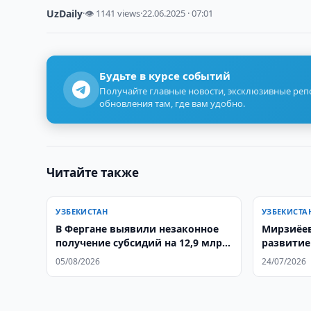
UzDaily
·
👁 1141 views
·
22.06.2025 · 07:01
Будьте в курсе событий
Получайте главные новости, эксклюзивные ре
обновления там, где вам удобно.
Читайте также
УЗБЕКИСТАН
УЗБЕКИСТА
В Фергане выявили незаконное
Мирзиёев
получение субсидий на 12,9 млрд.
развитие
сумов
отношен
05/08/2026
24/07/2026