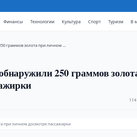
Финансы
Технологии
Культура
Спорт
Туризм
В 
50 граммов золота при личном …
обнаружили 250 граммов золот
сажирки
·
114
та при личном досмотре пассажирки