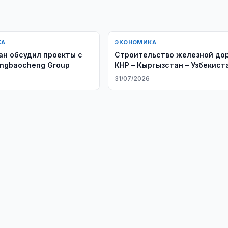
КА
ЭКОНОМИКА
ан обсудил проекты с
Строительство железной до
Rongbaocheng Group
КНР – Кыргызстан – Узбекист
продолжается
31/07/2026