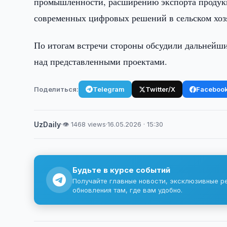
промышленности, расширению экспорта продук
современных цифровых решений в сельском хоз
По итогам встречи стороны обсудили дальнейши
над представленными проектами.
Поделиться:
Telegram
Twitter/X
Faceboo
UzDaily
·
👁 1468 views
·
16.05.2026 · 15:30
Будьте в курсе событий
Получайте главные новости, эксклюзивные р
обновления там, где вам удобно.