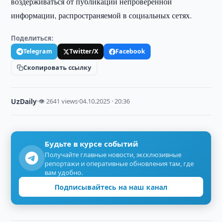
воздерживаться от публикации непроверённой
информации, распространяемой в социальных сетях.
Поделиться:
Telegram
Twitter/X
Facebook
Скопировать ссылку
UzDaily
·
👁 2641 views
·
04.10.2025 · 20:36
Будьте в курсе событий
Получайте главные новости, эксклюзивные
репортажи и оперативные обновления там, где
вам удобно.
Подписывайтесь на наш канал