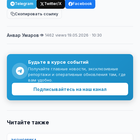
Telegram
Twitter/X
Facebook
Скопировать ссылку
Анвар Умаров
·
👁 1462 views
·
19.05.2026 · 10:30
Будьте в курсе событий
Получайте главные новости, эксклюзивные
репортажи и оперативные обновления там, где
вам удобно.
Подписывайтесь на наш канал
Читайте также