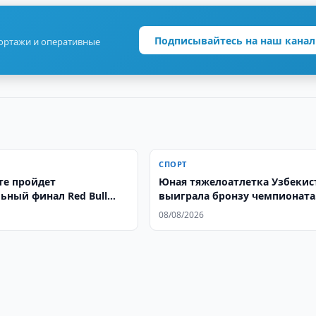
Подписывайтесь на наш канал
портажи и оперативные
СПОРТ
те пройдет
Юная тяжелоатлетка Узбекис
ьный финал Red Bull
выиграла бронзу чемпионата
r Style
Азии
08/08/2026