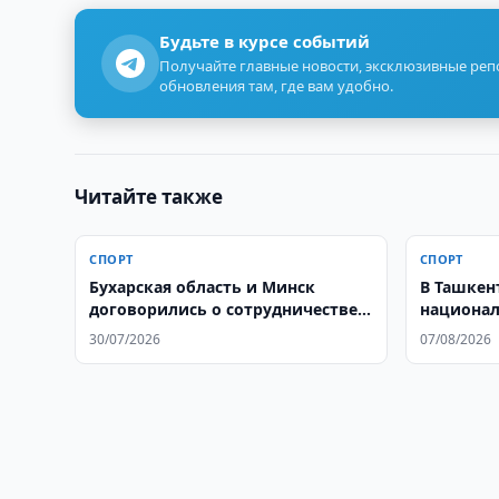
Будьте в курсе событий
Получайте главные новости, эксклюзивные ре
обновления там, где вам удобно.
Читайте также
СПОРТ
СПОРТ
Бухарская область и Минск
В Ташкен
договорились о сотрудничестве в
национал
спорте
Dance You
30/07/2026
07/08/2026