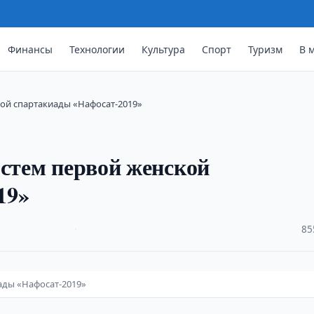
Финансы
Технологии
Культура
Спорт
Туризм
В 
кой спартакиады «Нафосат-2019»
остем первой женской
19»
·
85
ады «Нафосат-2019»