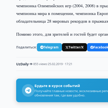
чемпионка Олимпийских игр (2004, 2008) в пры
чемпионка мира в помещении, чемпионка Европы
обладательница 28 мировых рекордов в прыжках
Помимо этого, для зрителей и гостей будет орга
Поделиться:
Telegram
Twitter/X
Faceboo
UzDaily
·
👁 855 views
·
25.02.2019 · 17:21
Будьте в курсе событий
Получайте главные новости, эксклюзивные ре
обновления там, где вам удобно.