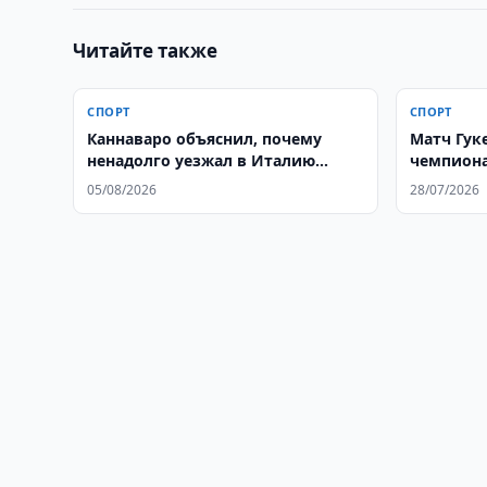
Читайте также
СПОРТ
СПОРТ
Каннаваро объяснил, почему
Матч Гук
ненадолго уезжал в Италию
чемпиона
после чемпионата мира
Женеве
05/08/2026
28/07/2026