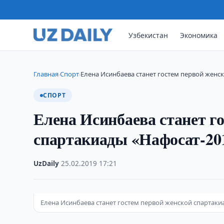
Узбекистан
Экономика
Главная
Спорт
Елена Исинбаева станет гостем первой женс
›
›
СПОРТ
Елена Исинбаева станет г
спартакиады «Нафосат-20
UzDaily
·
25.02.2019
·
17:21
Елена Исинбаева станет гостем первой женской спартаки