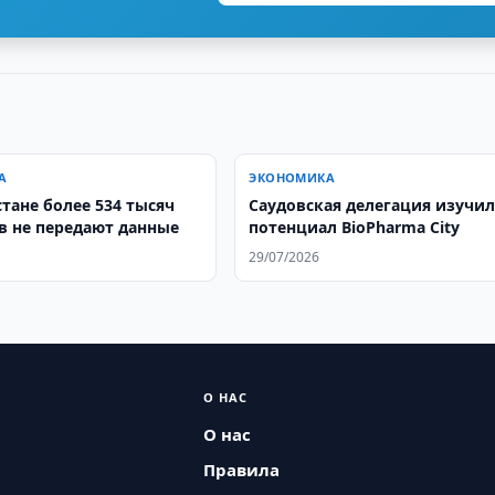
А
ЭКОНОМИКА
тане более 534 тысяч
Саудовская делегация изучил
в не передают данные
потенциал BioPharma City
29/07/2026
О НАС
О нас
Правила