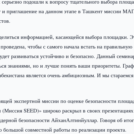
ак серьезно подошли к вопросу тщательного выбора площ
т и приглашение на данном этапе в Ташкент миссии МА
стов.
оделиться информацией, касающейся выбора площадки. Э
проведена, чтобы с самого начала встать на правильную
 будет развиваться устойчиво и безопасно. Данный семина
ся знаниями, но и лучше понять ваши приоритеты. Гра
збекистана является очень амбициозным. И мы стараемся
оящей экспертной миссии по оценке безопасности площа
 (Миссия SEED)» широко раскрыл в своих презентациях
дерной безопасности АйханАлтинйуллар. Говоря об итог
ло большой совместной работы по реализации проекта.