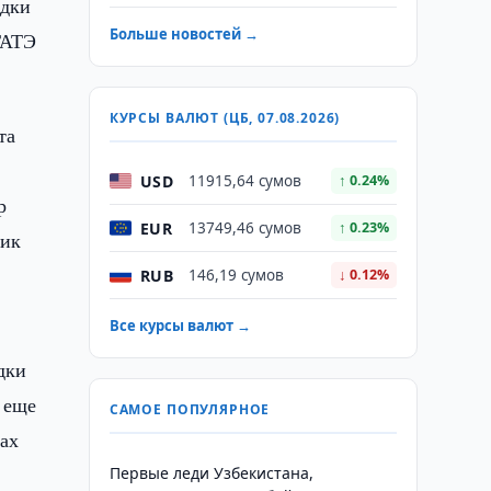
адки
Больше новостей →
ГАТЭ
КУРСЫ ВАЛЮТ (ЦБ, 07.08.2026)
та
USD
11915,64 сумов
↑ 0.24%
р
EUR
13749,46 сумов
↑ 0.23%
фик
RUB
146,19 сумов
↓ 0.12%
Все курсы валют →
дки
 еще
САМОЕ ПОПУЛЯРНОЕ
ах
Первые леди Узбекистана,