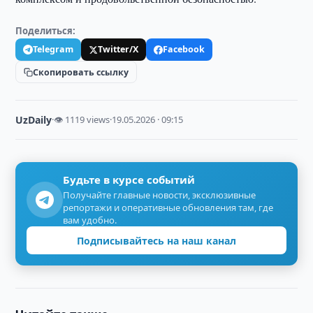
Поделиться:
Telegram
Twitter/X
Facebook
Скопировать ссылку
UzDaily
·
👁 1119 views
·
19.05.2026 · 09:15
Будьте в курсе событий
Получайте главные новости, эксклюзивные
репортажи и оперативные обновления там, где
вам удобно.
Подписывайтесь на наш канал