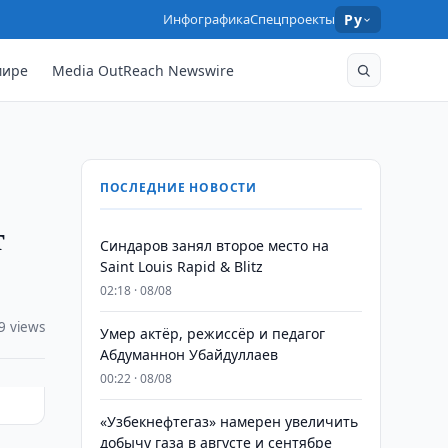
Инфографика
Спецпроекты
Ру
мире
Media OutReach Newswire
ПОСЛЕДНИЕ НОВОСТИ
т
Синдаров занял второе место на
Saint Louis Rapid & Blitz
02:18 · 08/08
9 views
Умер актёр, режиссёр и педагог
Абдуманнон Убайдуллаев
00:22 · 08/08
«Узбекнефтегаз» намерен увеличить
добычу газа в августе и сентябре