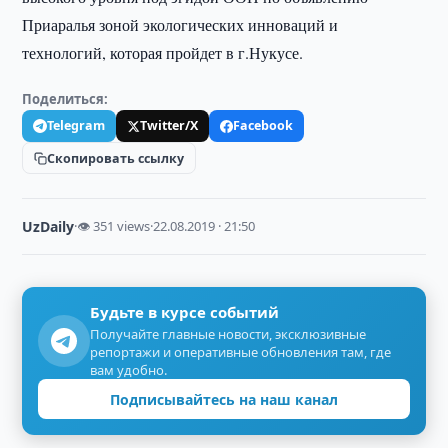
Приаралья зоной экологических инноваций и
технологий, которая пройдет в г.Нукусе.
Поделиться:
Telegram
Twitter/X
Facebook
Скопировать ссылку
UzDaily
·
👁 351 views
·
22.08.2019 · 21:50
Будьте в курсе событий
Получайте главные новости, эксклюзивные
репортажи и оперативные обновления там, где
вам удобно.
Подписывайтесь на наш канал